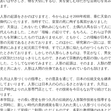
あいはやさしさ、物を大切にする心、美を愛しむゆたかな芸術心を育み
ます。
人形の起源をさかのぼりますと、今からおよそ2000年程前、垂仁天皇の
御代にいたります。当時すでに、皇室の死に殉ずる風習がありました
が、天皇は、これをいたく憐れみになられて、土偶の人馬を以って人に
代えられました。これが「埴輪」の起りです。もちろん、これらは子供
たちを対象にしたものではありませんが、ともかく、この埴輪が日本人
形の元祖であるとされております。このほかに、研究家の一説には、世
界的にみますと紀元前三千年頃、すでに人形に似たものがつくられてい
たとされております。しかしその人形らしきものは、手足がなく、男女
の区別だけがはっきりしたもので、きわめて宗教的な色彩の強いもので
した。こうしてながめてみますと、人形の起源は、そのまま、人類の歴
史と共にあり、人形は人間の分身であるといわれているのも頷けます。
久月は人形づくりの指導と、その普及を通じて、日本の伝統文化を継承
してまいります。人形には日本人の心のふるさとがあります。久月は、
江戸時代よりの人形専門店として、その技術を今日もなお守り続けてお
ります。
本学院は、その長い歴史を持つ久月の伝統的な人形製作技術を指導する
と同時に、新しい時代の美的感覚を取り入れた美しい人形づくりの心を
学ぶ園として皆様にご利用いただくものです。多彩な教授陣のゆきとど