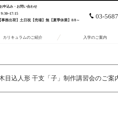
お申込み・お問い合わせ
9:30~17:15
03-568
【事務出荷】土日祝【売場】無【夏季休業】8/8～
カリキュラムのご紹介
入学のご案内
込人形 干支「子」制作講習会のご案内
年 木目込人形 干支「子」制作講習会のご案