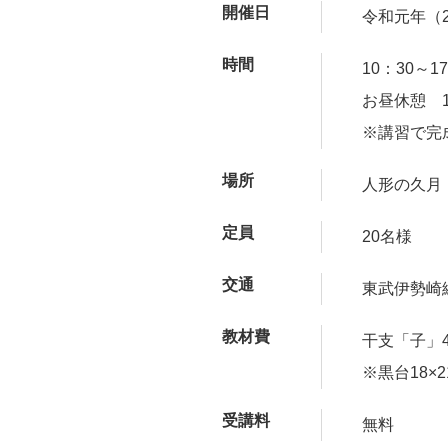
開催日
令和元年（2
時間
10：30～1
お昼休憩 1
※講習で完
場所
人形の久月
定員
20名様
交通
東武伊勢崎
教材費
干支「子」4
※黒台18×
受講料
無料