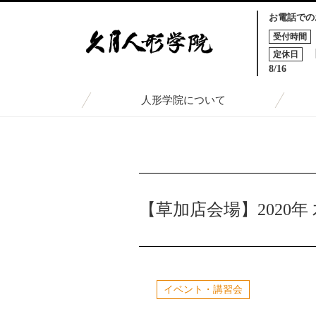
お電話での
受付時間
定休日
8/16
人形学院について
TOP
トピックス一覧
【草加店会場】2020年 木目
【草加店会場】2020
イベント・講習会