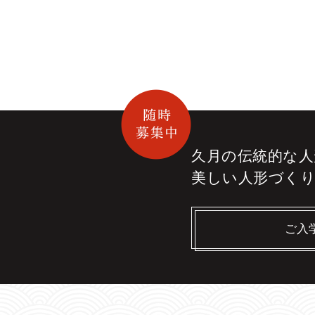
久月の伝統的な
人
美しい人形づく
ご入