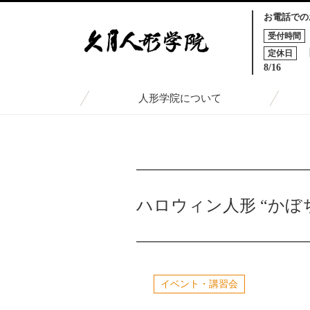
お電話での
受付時間
定休日
8/16
人形学院について
TOP
トピックス一覧
ハロウィン人形 “かぼちゃの
ハロウィン人形 “かぼ
イベント・講習会