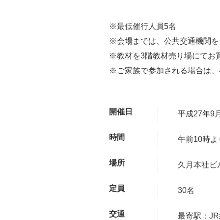
※最低催行人員5名
※会場までは、公共交通機関を
※教材を3階教材売り場にてお
※ご家族で参加される場合は、
開催日
平成27年9
時間
午前10時
場所
久月本社ビ
定員
30名
交通
最寄駅：J