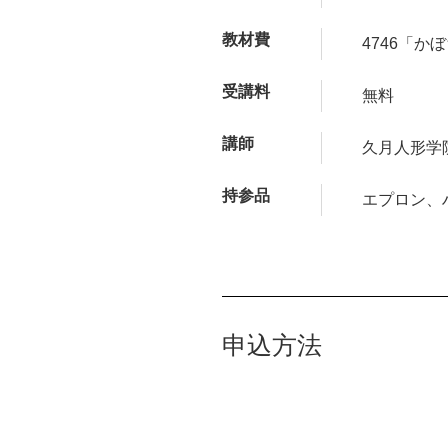
教材費
4746「か
受講料
無料
講師
久月人形学
持参品
エプロン、
申込方法