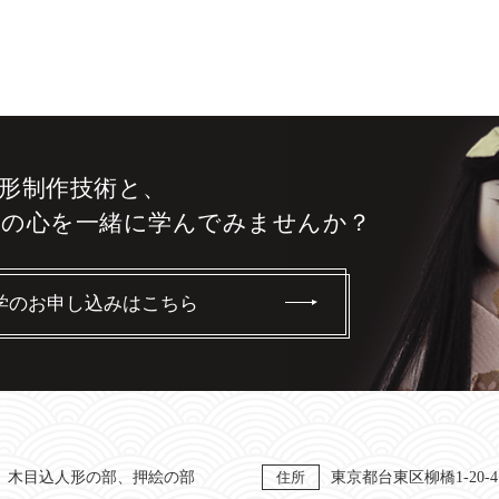
形制作技術と、
りの心を
一緒に学んでみませんか？
学のお申し込みはこちら
木目込人形の部、押絵の部
住所
東京都台東区柳橋1-20-4