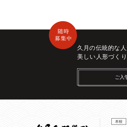
久月の伝統的な
人
美しい人形づく
ご入
本校