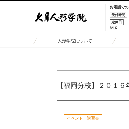
お電話での
受付時間
定休日
8/16
人形学院について
TOP
トピックス一覧
【福岡分校】２０１６年 木目
【福岡分校】２０１６
イベント・講習会