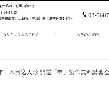
お申込み・お問い合わせ
9:30~17:15
03-568
【事務出荷】土日祝【売場】無【夏季休業】8/8～
カリキュラムのご紹介
入学のご案内
込人形 開運「申」製作無料講習会のご案内
年 木目込人形 開運「申」製作無料講習