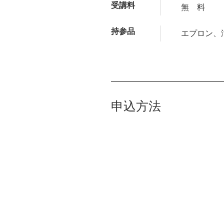
受講料
無 料
持参品
エプロン、
申込方法