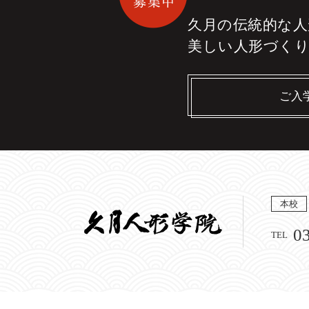
久月の伝統的な
人
美しい人形づく
ご入
本校
0
TEL