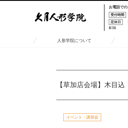
お電話での
受付時間
定休日
8/16
人形学院について
TOP
トピックス一覧
【草加店会場】木目込『五月人
【草加店会場】木目込
イベント・講習会