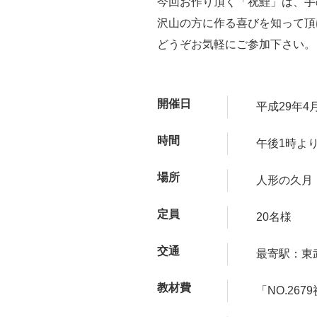
今回お作り頂く「祝鯉」は、手
沢山の方に作る喜びを知って頂
どうぞお気軽にご参加下さい。
開催日
平成29年4
時間
午後1時よ
場所
人形の久月 
定員
20名様
交通
最寄駅：東
教材費
「NO.26