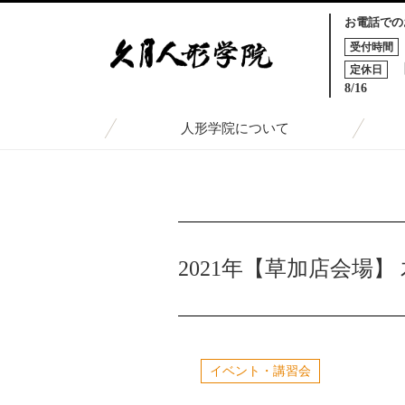
お電話での
受付時間
定休日
8/16
人形学院について
TOP
トピックス一覧
2021年【草加店会場】 木目
2021年【草加店会場
イベント・講習会