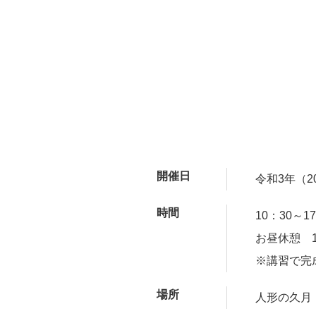
開催日
令和3年（2
時間
10：30～1
お昼休憩 1
※講習で完
場所
人形の久月