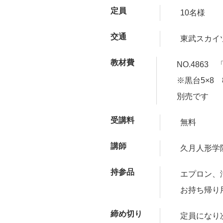
定員
10名様
交通
東武スカイ
教材費
NO.4863
※黒台5×8
別売です
受講料
無料
講師
久月人形学
持参品
エプロン、
お持ち帰り
締め切り
定員になり